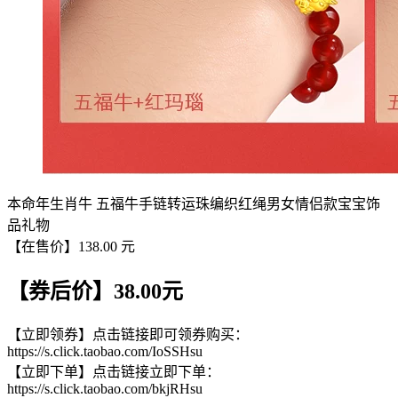
本命年生肖牛 五福牛手链转运珠编织红绳男女情侣款宝宝饰
品礼物
【在售价】138.00 元
【券后价】38.00元
【立即领券】点击链接即可领券购买：
https://s.click.taobao.com/IoSSHsu
【立即下单】点击链接立即下单：
https://s.click.taobao.com/bkjRHsu