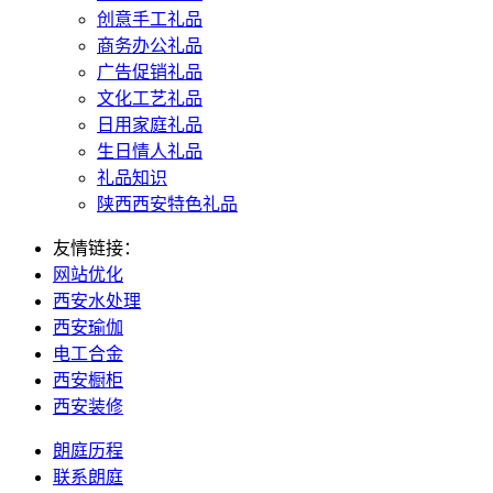
创意手工礼品
商务办公礼品
广告促销礼品
文化工艺礼品
日用家庭礼品
生日情人礼品
礼品知识
陕西西安特色礼品
友情链接：
网站优化
西安水处理
西安瑜伽
电工合金
西安橱柜
西安装修
朗庭历程
联系朗庭