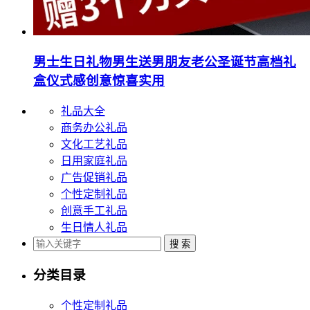
男士生日礼物男生送男朋友老公圣诞节高档礼
盒仪式感创意惊喜实用
礼品大全
商务办公礼品
文化工艺礼品
日用家庭礼品
广告促销礼品
个性定制礼品
创意手工礼品
生日情人礼品
分类目录
个性定制礼品