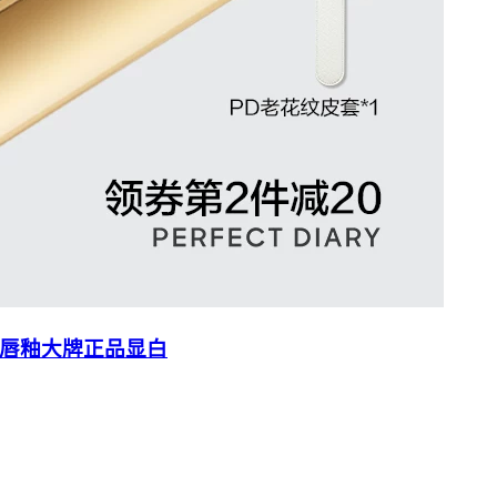
唇釉大牌正品显白