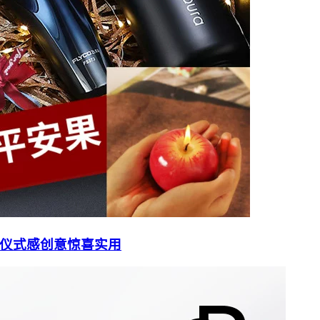
仪式感创意惊喜实用