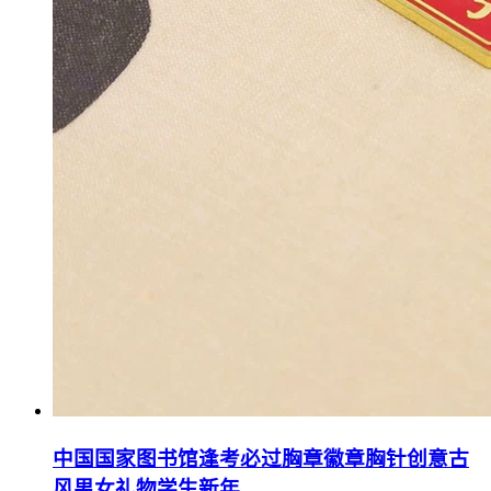
中国国家图书馆逢考必过胸章徽章胸针创意古
风男女礼物学生新年