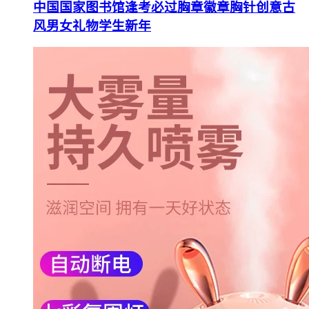
中国国家图书馆逢考必过胸章徽章胸针创意古
风男女礼物学生新年