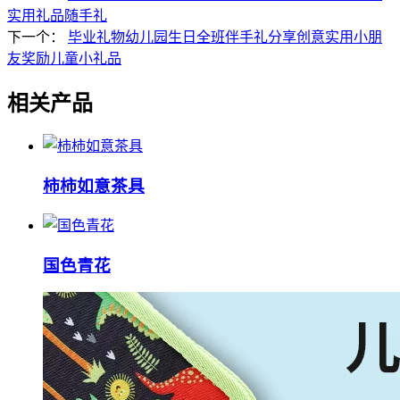
实用礼品随手礼
下一个：
毕业礼物幼儿园生日全班伴手礼分享创意实用小朋
友奖励儿童小礼品
相关产品
柿柿如意茶具
国色青花