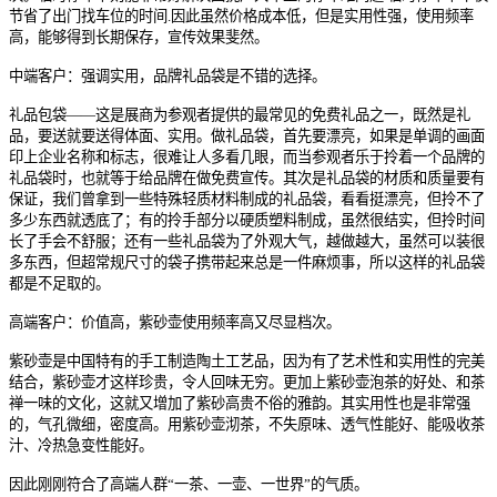
节省了出门找车位的时间.因此虽然价格成本低，但是实用性强，使用频率
高，能够得到长期保存，宣传效果斐然。
中端客户：强调实用，品牌礼品袋是不错的选择。
礼品包袋——这是展商为参观者提供的最常见的免费礼品之一，既然是礼
品，要送就要送得体面、实用。做礼品袋，首先要漂亮，如果是单调的画面
印上企业名称和标志，很难让人多看几眼，而当参观者乐于拎着一个品牌的
礼品袋时，也就等于给品牌在做免费宣传。其次是礼品袋的材质和质量要有
保证，我们曾拿到一些特殊轻质材料制成的礼品袋，看看挺漂亮，但拎不了
多少东西就透底了；有的拎手部分以硬质塑料制成，虽然很结实，但拎时间
长了手会不舒服；还有一些礼品袋为了外观大气，越做越大，虽然可以装很
多东西，但超常规尺寸的袋子携带起来总是一件麻烦事，所以这样的礼品袋
都是不足取的。
高端客户：价值高，紫砂壶使用频率高又尽显档次。
紫砂壶是中国特有的手工制造陶土工艺品，因为有了艺术性和实用性的完美
结合，紫砂壶才这样珍贵，令人回味无穷。更加上紫砂壶泡茶的好处、和茶
禅一味的文化，这就又增加了紫砂高贵不俗的雅韵。其实用性也是非常强
的，气孔微细，密度高。用紫砂壶沏茶，不失原味、透气性能好、能吸收茶
汁、冷热急变性能好。
因此刚刚符合了高端人群“一茶、一壶、一世界”的气质。