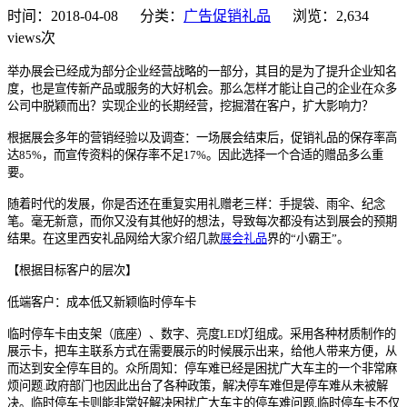
时间：2018-04-08 分类：
广告促销礼品
浏览：2,634
views次
举办展会已经成为部分企业经营战略的一部分，其目的是为了提升企业知名
度，也是宣传新产品或服务的大好机会。那么怎样才能让自己的企业在众多
公司中脱颖而出？实现企业的长期经营，挖掘潜在客户，扩大影响力？
根据展会多年的营销经验以及调查：一场展会结束后，促销礼品的保存率高
达85%，而宣传资料的保存率不足17%。因此选择一个合适的赠品多么重
要。
随着时代的发展，你是否还在重复实用礼赠老三样：手提袋、雨伞、纪念
笔。毫无新意，而你又没有其他好的想法，导致每次都没有达到展会的预期
结果。在这里西安礼品网给大家介绍几款
展会礼品
界的“小霸王”。
【根据目标客户的层次】
低端客户：成本低又新颖临时停车卡
临时停车卡由支架（底座）、数字、亮度LED灯组成。采用各种材质制作的
展示卡，把车主联系方式在需要展示的时候展示出来，给他人带来方便，从
而达到安全停车目的。众所周知：停车难已经是困扰广大车主的一个非常麻
烦问题.政府部门也因此出台了各种政策，解决停车难但是停车难从未被解
决。临时停车卡则能非常好解决困扰广大车主的停车难问题.临时停车卡不仅